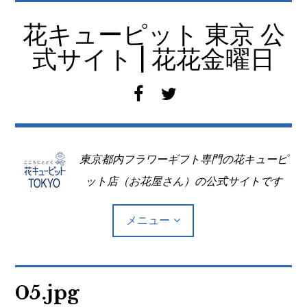
コ
ン
花キューピット 東京 公
テ
式サイト | 花花金曜日
ン
ツ
f
t
へ
a
w
移
c
i
動
e
t
東京都内フラワーギフト専門の花キューピ
b
t
o
e
ット店（お花屋さん）の公式サイトです
o
r
k
メニュー
Top
05.jpg