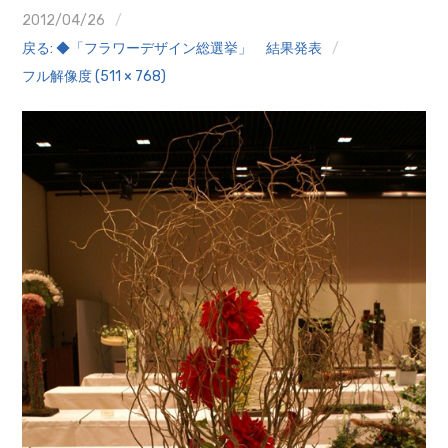
クイズ
2012/04/26
戻る: ◆「フラワーデザイン総選挙」 結果発表
プランター寄贈
フル解像度 (511 × 768)
加盟店リスト
花キューピットタウン
団体概要