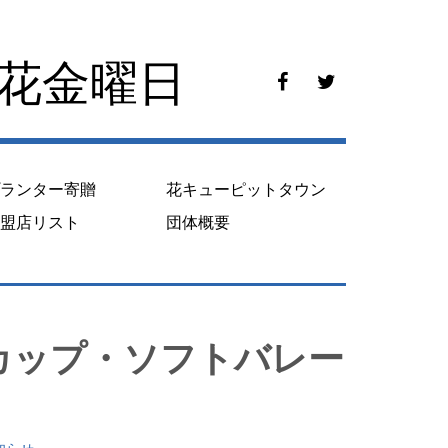
花花金曜日
f
t
a
w
c
i
e
t
b
t
o
e
プランター寄贈
花キューピットタウン
o
r
k
加盟店リスト
団体概要
カップ・ソフトバレー