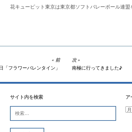
花キューピット東京は東京都ソフトバレーボール連盟
前
次
4日「フラワーバレンタイン」
南極に行ってきました♪
サイト内を検索
ア
検
ア
索:
ー
カ
イ