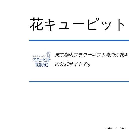
コ
ン
テ
花キューピット 
ン
ツ
へ
移
動
東京都内フラワーギフト専門の花キ
の公式サイトです
投