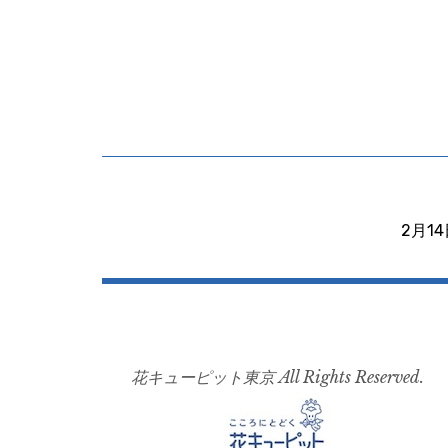
投
稿
2月1
ナ
ビ
ゲ
ー
花キューピット東京 All Rights Reserved.
シ
ョ