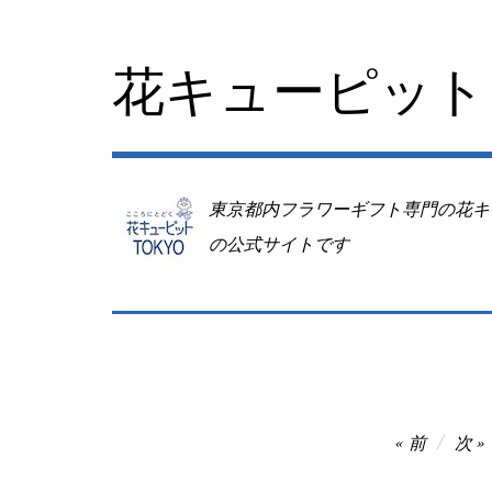
コ
ン
テ
花キューピット 
ン
ツ
へ
移
動
東京都内フラワーギフト専門の花キ
の公式サイトです
投
前
次
稿