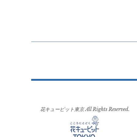
投
稿
ナ
ビ
ゲ
ー
花キューピット東京 All Rights Reserved.
シ
ョ
ン