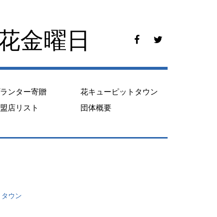
花花金曜日
f
t
a
w
c
i
e
t
b
t
o
e
プランター寄贈
花キューピットタウン
o
r
k
加盟店リスト
団体概要
トタウン