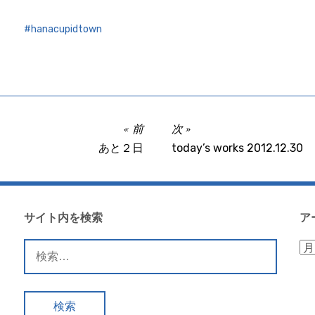
hanacupidtown
前
次
あと２日
today’s works 2012.12.30
サイト内を検索
ア
検
ア
索:
ー
カ
イ