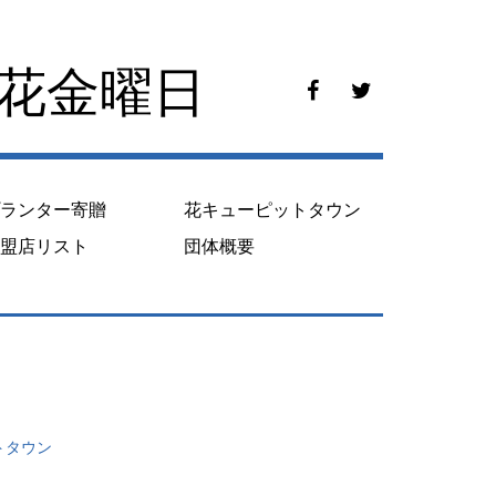
花花金曜日
f
t
a
w
c
i
e
t
b
t
o
e
プランター寄贈
花キューピットタウン
o
r
k
加盟店リスト
団体概要
トタウン