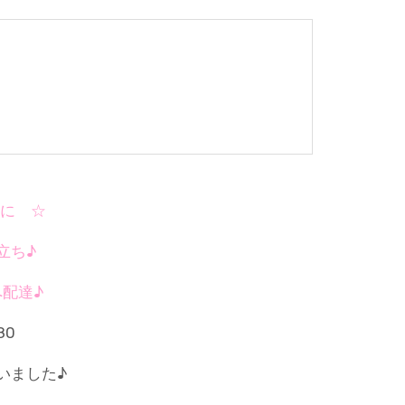
に ☆
立ち♪
配達♪
いました♪