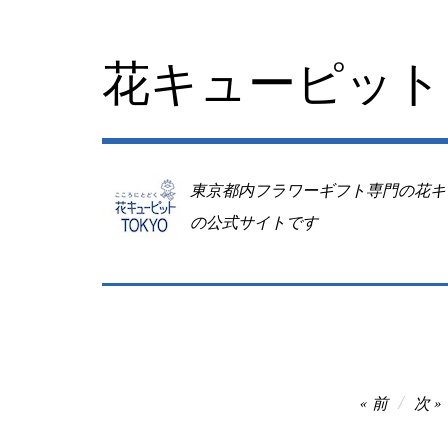
コ
ン
テ
花キューピット 
ン
ツ
へ
移
動
東京都内フラワーギフト専門の花キ
の公式サイトです
投
前
次
稿