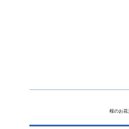
投
稿
桜のお花
ナ