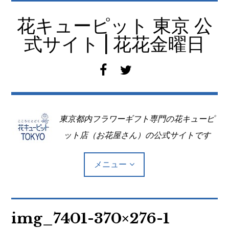
コ
ン
花キューピット 東京 公
テ
式サイト | 花花金曜日
ン
ツ
f
t
へ
a
w
移
c
i
動
e
t
東京都内フラワーギフト専門の花キューピ
b
t
o
e
ット店（お花屋さん）の公式サイトです
o
r
k
メニュー
Top
img_7401-370×276-1