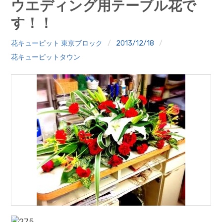
ウエディング用テーブル花で
クイズ
す！！
プランター寄贈
花キューピット 東京ブロック
2013/12/18
加盟店リスト
花キューピットタウン
花キューピットタウン
団体概要