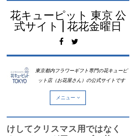
コ
ン
花キューピット 東京 公
テ
式サイト | 花花金曜日
ン
ツ
f
t
へ
a
w
移
c
i
動
e
t
東京都内フラワーギフト専門の花キューピ
b
t
o
e
ット店（お花屋さん）の公式サイトです
o
r
k
メニュー
Top
けしてクリスマス用ではなく