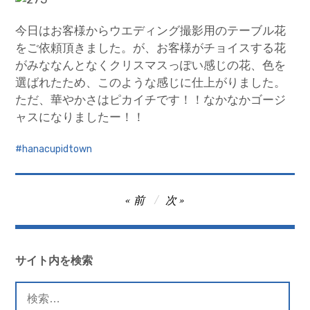
今日はお客様からウエディング撮影用のテーブル花
をご依頼頂きました。が、お客様がチョイスする花
がみななんとなくクリスマスっぽい感じの花、色を
選ばれたため、このような感じに仕上がりました。
ただ、華やかさはピカイチです！！なかなかゴージ
ャスになりましたー！！
hanacupidtown
投
前
次
稿
ナ
ビ
サイト内を検索
ゲ
検
ー
索: