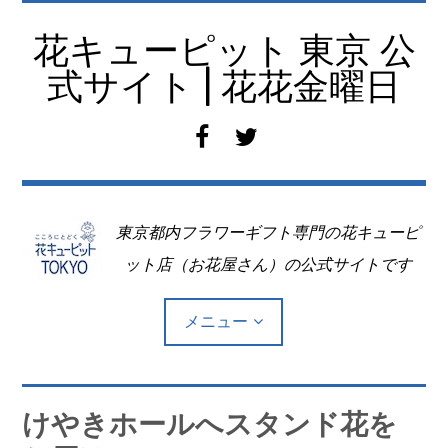
コ
ン
花キューピット 東京 公
テ
式サイト | 花花金曜日
ン
ツ
f
t
へ
a
w
移
c
i
動
e
t
東京都内フラワーギフト専門の花キューピ
b
t
o
e
ット店（お花屋さん）の公式サイトです
o
r
k
メニュー
Top
けやきホールへスタンド花を