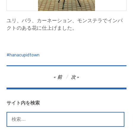
ユリ、バラ、カーネーション、モンステラでインパ
クトのある花に仕上げました。
hanacupidtown
投
前
次
稿
ナ
ビ
サイト内を検索
ゲ
検
ー
索: