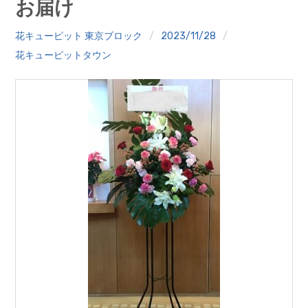
お届け
クイズ
花キューピット 東京ブロック
2023/11/28
プランター寄贈
花キューピットタウン
加盟店リスト
花キューピットタウン
団体概要