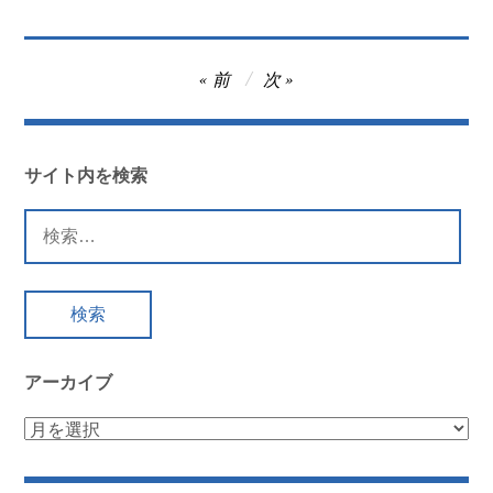
投
前
次
稿
ナ
ビ
サイト内を検索
ゲ
検
ー
索:
シ
ョ
ン
アーカイブ
ア
ー
カ