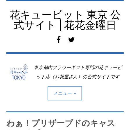
コ
ン
花キューピット 東京 公
テ
式サイト | 花花金曜日
ン
ツ
f
t
へ
a
w
移
c
i
動
e
t
東京都内フラワーギフト専門の花キューピ
b
t
o
e
ット店（お花屋さん）の公式サイトです
o
r
k
メニュー
Top
わぁ！プリザーブドのキャス