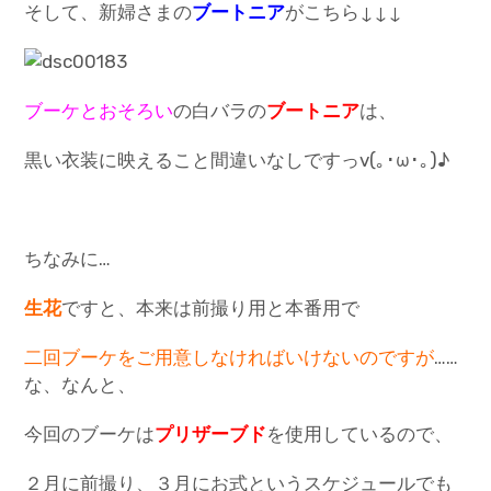
そして、新婦さまの
ブートニア
がこちら↓↓↓
ブーケとお
そ
ろい
の白バラの
ブートニア
は、
黒い衣装に映えること間違いなしですっv(｡･ω･｡)♪
ちなみに…
生花
ですと、本来は前撮り用と本番用で
二回ブーケをご用意しなければいけないのですが
……
な、なんと、
今回のブーケは
プリザーブド
を使用しているので、
２月に前撮り、３月にお式というスケジュールでも