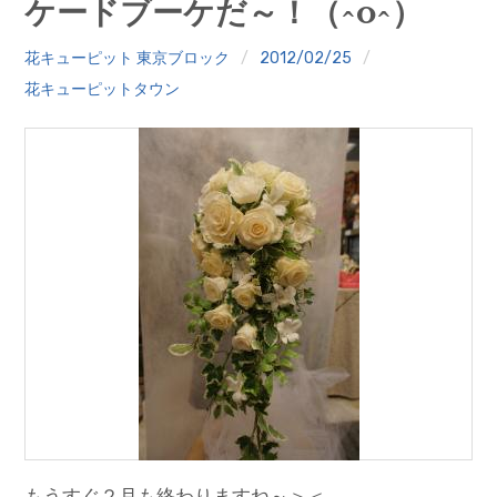
ケードブーケだ～！（^o^）
クイズ
花キューピット 東京ブロック
2012/02/25
プランター寄贈
花キューピットタウン
加盟店リスト
花キューピットタウン
団体概要
もうすぐ２月も終わりますね～＞＜