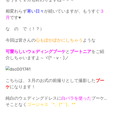
相変わらず
寒い日々
が続いていますが、もうすぐ
３
月
です♥
な の で（！？）
今回は皆さんの
心もぽかぽかにしち
ゃう
ような
可愛らしいウェディングブーケ
と
ブートニア
をご紹
介しちゃいますよ～ヾ(*・v・)ノ
こちらは、３月のお式の前撮りとして撮影した
ブー
ケ
になります！
純白のウェディングドレスに
白バラを使った
ブーケ…
そことなく
ゴージャス゜*。(*´`)。*°