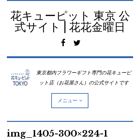
コ
ン
花キューピット 東京 公
テ
式サイト | 花花金曜日
ン
ツ
f
t
へ
a
w
移
c
i
動
e
t
東京都内フラワーギフト専門の花キューピ
b
t
o
e
ット店（お花屋さん）の公式サイトです
o
r
k
メニュー
Top
img_1405-300×224-1