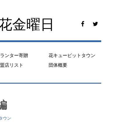
花花金曜日
f
t
a
w
c
i
e
t
b
t
o
e
プランター寄贈
花キューピットタウン
o
r
k
加盟店リスト
団体概要
編
タウン