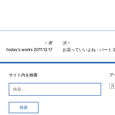
前
次
today’s works 2011.12.17
お花っていいよね・パート
サイト内を検索
ア
検
ア
索:
ー
カ
イ
ブ