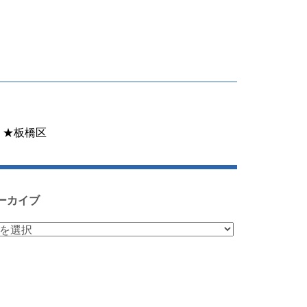
２★板橋区
ーカイブ