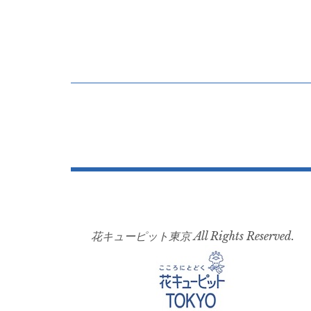
投
稿
ナ
ビ
ゲ
ー
花キューピット東京 All Rights Reserved.
シ
ョ
ン