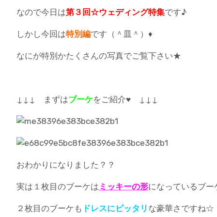
なので今日は
第３回☆ウェディング特集
です♪
しかし今回は
特別編
です（＾皿＾）♦
なにが特別かたくさんの写真でご覧下さい★
↓↓↓ まずは
ブーケ
をご紹介♥ ↓↓↓
おわかりになりました？？
実は１枚目のブーケは
ミッキーの形
になっているブー
２枚目のブーケも
ドレスにピッタリ
な豪華さですね☆