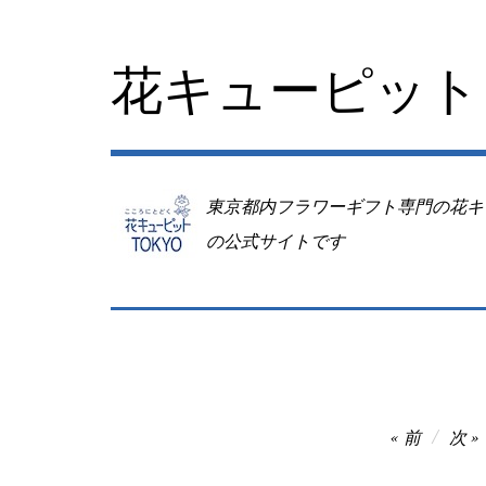
コ
ン
テ
花キューピット 
ン
ツ
へ
移
動
東京都内フラワーギフト専門の花キ
の公式サイトです
投
前
次
稿