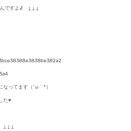
んですよ♪ ↓↓↓
になってます（´ω｀*）
した♥
 ↓↓↓