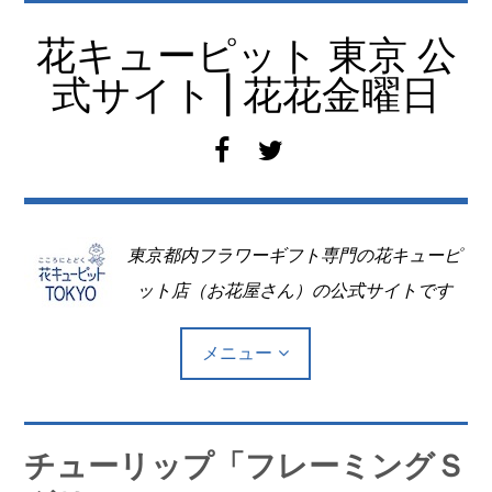
コ
ン
花キューピット 東京 公
テ
式サイト | 花花金曜日
ン
ツ
f
t
へ
a
w
移
c
i
動
e
t
東京都内フラワーギフト専門の花キューピ
b
t
o
e
ット店（お花屋さん）の公式サイトです
o
r
k
メニュー
Top
チューリップ「フレーミングＳ