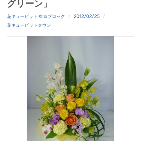
グリーン」
クイズ
花キューピット 東京ブロック
2012/02/25
プランター寄贈
花キューピットタウン
加盟店リスト
花キューピットタウン
団体概要