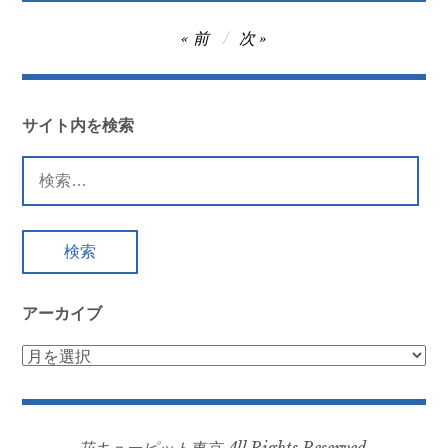
投
前
次
稿
ナ
ビ
サイト内を検索
ゲ
検
ー
索:
シ
ョ
ン
アーカイブ
ア
ー
カ
イ