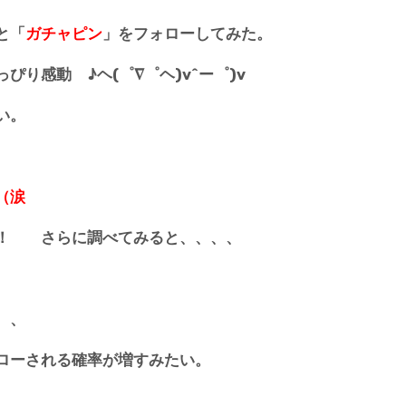
と「
ガチャピン
」をフォローしてみた。
り感動 ♪ヘ(゜∇゜ヘ)v^ー゜)v
い。
（涙
？！ さらに調べてみると、、、、
、、
ローされる確率が増すみたい。