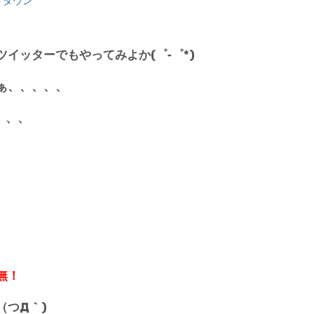
トタウン
ツイッターでもやってみよか(゜‐゜*)
ぁ、、、、、
、、、
無！
（つД｀)