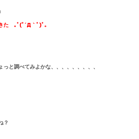
」
 ｡ﾟ(ﾟ´Д｀ﾟ)ﾟ｡
ょっと調べてみよかな、、、、、、、、、
ね？