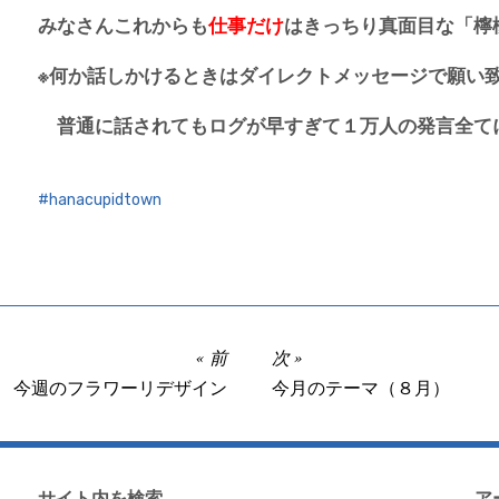
みなさんこれからも
仕事だけ
はきっちり真面目な「檸
※何か話しかけるときはダイレクトメッセージで願い致します
普通に話されてもログが早すぎて１万人の発言全て
hanacupidtown
前
次
今週のフラワーリデザイン
今月のテーマ（８月）
サイト内を検索
ア