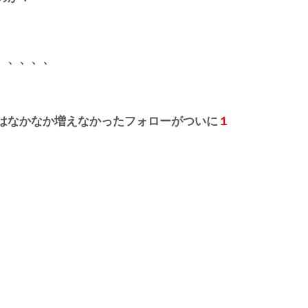
、、、、、
はなかなか増えなかったフォローがついに
１