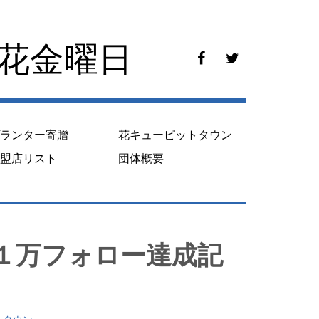
花花金曜日
f
t
a
w
c
i
e
t
b
t
o
e
プランター寄贈
花キューピットタウン
o
r
k
加盟店リスト
団体概要
１万フォロー達成記