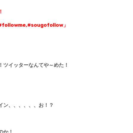
様！
lowme,#sougofollow」
！ツイッターなんてや～めた！
イン、、、、、、お！？
のか！