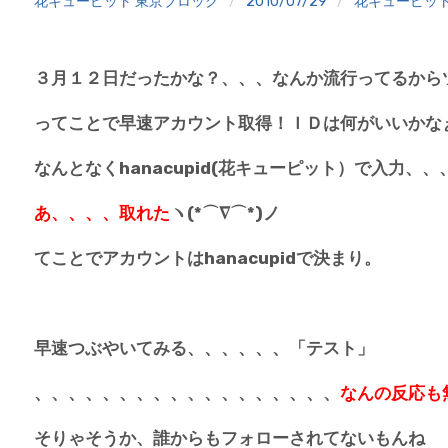
花キューピット 東京ブロック
2010/07/29
花キューピッ
３月１２日だったかな？、、、なんか流行ってるから
ってことで早速アカウント取得！ＩＤは何がいいかな
なんとなくhanacupid(花キューピット）で入力、、
あ、、、、取れた
ヽ(*⌒∇⌒*)ノ
てことでアカウントはhanacupidで決まり。
早速つぶやいてみる、、、、、、「テスト」
、、、、、、、、、、、、、、、、、、
なんの反応も
そりゃそうか、誰からもフォローされてないもんね 