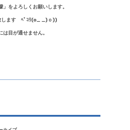
檬」をよろしくお願いします。
 ﾍﾟｺﾘ(o_ _)ｏ))
には目が通せません。
ーカイブ