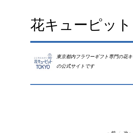
コ
ン
テ
花キューピット 
ン
ツ
へ
移
動
東京都内フラワーギフト専門の花キ
の公式サイトです
投