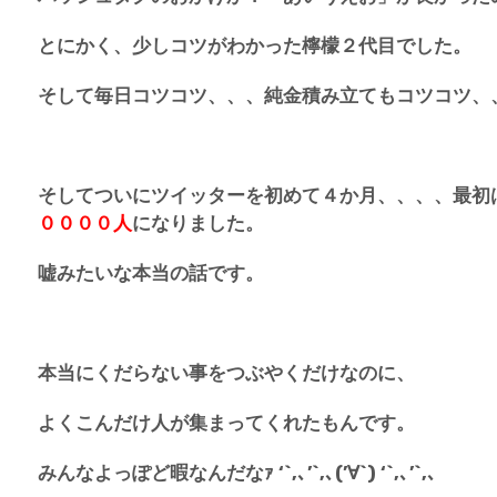
とにかく、少しコツがわかった檸檬２代目でした。
そして毎日コツコツ、、、純金積み立てもコツコツ、
そしてついにツイッターを初めて４か月、、、、最初
００００人
になりました。
嘘みたいな本当の話です。
本当にくだらない事をつぶやくだけなのに、
よくこんだけ人が集まってくれたもんです。
みんなよっぽど暇なんだなｧ ‘`,､’`,､(’∀`) ‘`,､’`,､