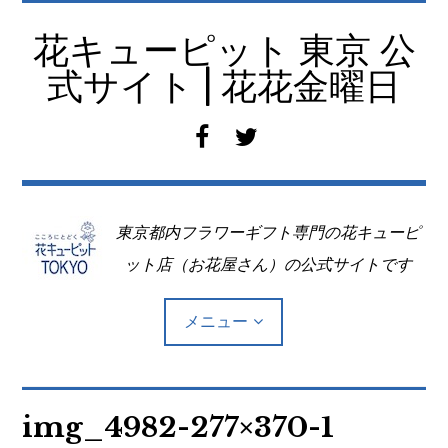
コ
ン
花キューピット 東京 公
テ
式サイト | 花花金曜日
ン
ツ
f
t
へ
a
w
移
c
i
動
e
t
東京都内フラワーギフト専門の花キューピ
b
t
o
e
ット店（お花屋さん）の公式サイトです
o
r
k
メニュー
Top
img_4982-277×370-1