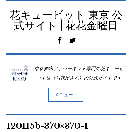
コ
ン
花キューピット 東京 公
テ
式サイト | 花花金曜日
ン
ツ
f
t
へ
a
w
移
c
i
動
e
t
東京都内フラワーギフト専門の花キューピ
b
t
o
e
ット店（お花屋さん）の公式サイトです
o
r
k
メニュー
Top
120115b-370×370-1