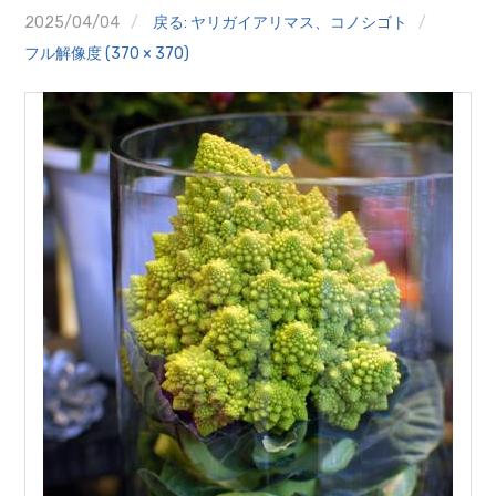
クイズ
2025/04/04
戻る: ヤリガイアリマス、コノシゴト
フル解像度 (370 × 370)
プランター寄贈
加盟店リスト
花キューピットタウン
団体概要