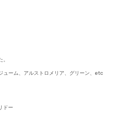
。
た。
ューム、アルストロメリア、グリーン、etc
コリドー