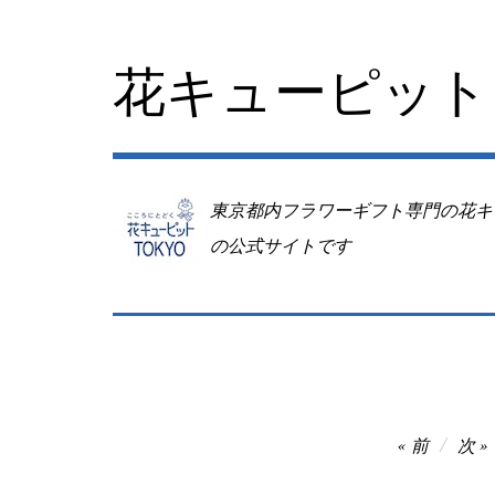
コ
ン
テ
花キューピット 
ン
ツ
へ
移
動
東京都内フラワーギフト専門の花キ
の公式サイトです
投
前
次
稿