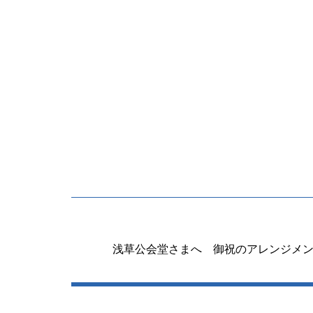
投
稿
浅草公会堂さまへ 御祝のアレンジメン
ナ
ビ