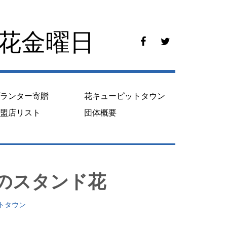
花花金曜日
f
t
a
w
c
i
e
t
b
t
o
e
プランター寄贈
花キューピットタウン
o
r
k
加盟店リスト
団体概要
のスタンド花
トタウン