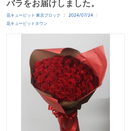
バラをお届けしました。
クイズ
花キューピット 東京ブロック
2024/07/24
プランター寄贈
花キューピットタウン
加盟店リスト
花キューピットタウン
団体概要