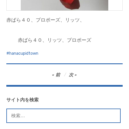
赤ばら４０、プロポーズ、リッツ、
赤ばら４０、リッツ、プロポーズ
hanacupidtown
投
前
次
稿
ナ
ビ
サイト内を検索
ゲ
検
ー
索: