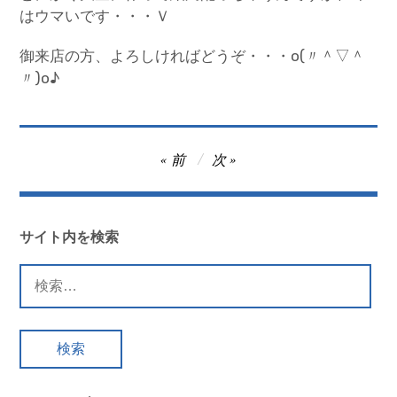
はウマいです・・・Ｖ
御来店の方、よろしければどうぞ・・・o(〃＾▽＾
〃)o♪
投
前
次
稿
ナ
ビ
サイト内を検索
ゲ
検
ー
索:
シ
ョ
ン