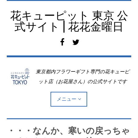
コ
ン
花キューピット 東京 公
テ
式サイト | 花花金曜日
ン
ツ
f
t
へ
a
w
移
c
i
動
e
t
東京都内フラワーギフト専門の花キューピ
b
t
o
e
ット店（お花屋さん）の公式サイトです
o
r
k
メニュー
Top
・・・なんか、寒いの戻っちゃ