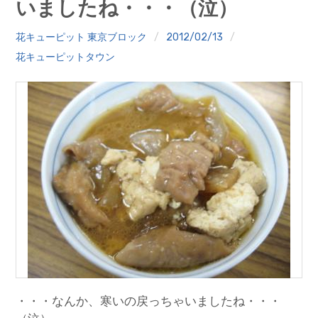
いましたね・・・（泣）
クイズ
花キューピット 東京ブロック
2012/02/13
プランター寄贈
花キューピットタウン
加盟店リスト
花キューピットタウン
団体概要
・・・なんか、寒いの戻っちゃいましたね・・・