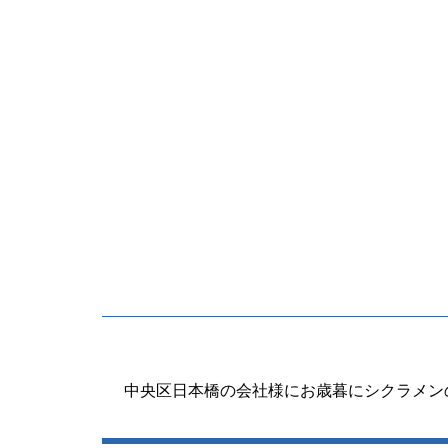
投
稿
中央区日本橋の会社様にお歳暮にシクラメン
ナ