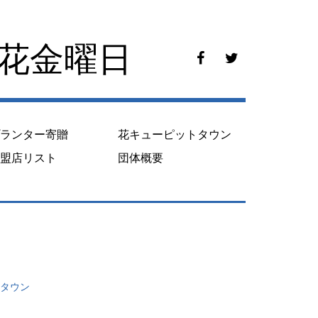
花花金曜日
f
t
a
w
c
i
e
t
b
t
o
e
プランター寄贈
花キューピットタウン
o
r
k
加盟店リスト
団体概要
トタウン