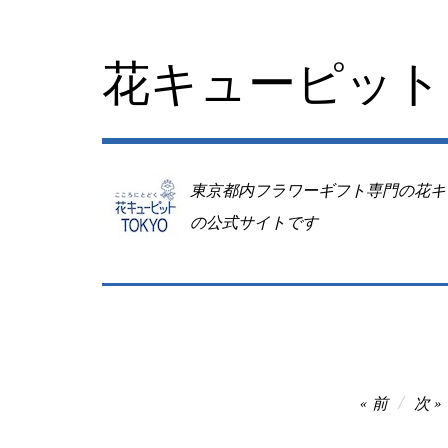
コ
ン
テ
花キューピット 
ン
ツ
へ
移
動
東京都内フラワーギフト専門の花キ
の公式サイトです
投
前
次
稿