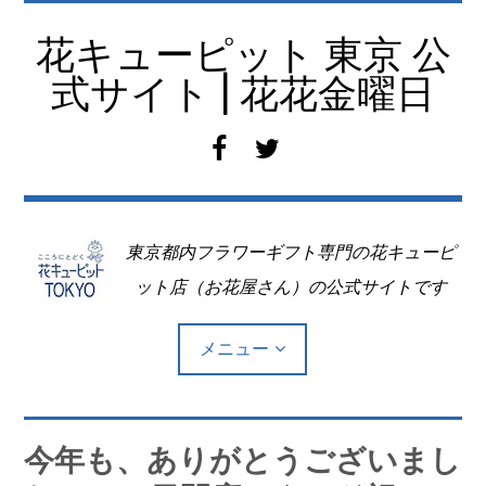
コ
ン
花キューピット 東京 公
テ
式サイト | 花花金曜日
ン
ツ
f
t
へ
a
w
移
c
i
動
e
t
東京都内フラワーギフト専門の花キューピ
b
t
o
e
ット店（お花屋さん）の公式サイトです
o
r
k
メニュー
Top
今年も、ありがとうございまし