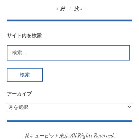
投
前
次
稿
ナ
ビ
サイト内を検索
ゲ
検
ー
索:
シ
ョ
ン
アーカイブ
ア
ー
カ
イ
花キューピット東京 All Rights Reserved.
ブ