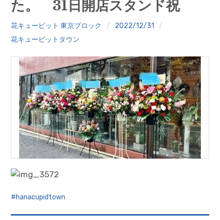
た。 31日開店スタンド祝
クイズ
花キューピット 東京ブロック
2022/12/31
プランター寄贈
花キューピットタウン
加盟店リスト
花キューピットタウン
団体概要
hanacupidtown