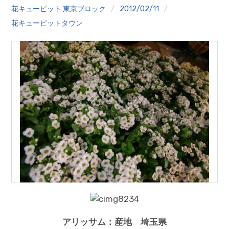
クイズ
花キューピット 東京ブロック
2012/02/11
花キューピットタウン
プランター寄贈
加盟店リスト
花キューピットタウン
団体概要
アリッサム：産地 埼玉県