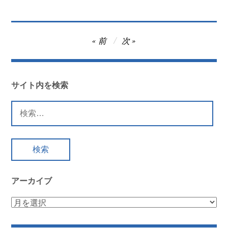
投
前
次
稿
ナ
ビ
サイト内を検索
ゲ
検
ー
索:
シ
ョ
ン
アーカイブ
ア
ー
カ