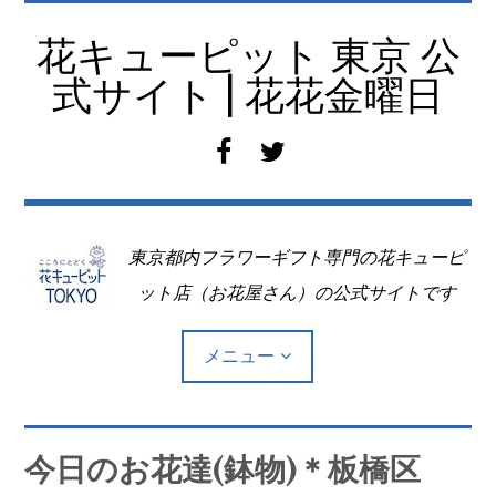
コ
ン
花キューピット 東京 公
テ
式サイト | 花花金曜日
ン
ツ
f
t
へ
a
w
移
c
i
動
e
t
東京都内フラワーギフト専門の花キューピ
b
t
o
e
ット店（お花屋さん）の公式サイトです
o
r
k
メニュー
Top
今日のお花達(鉢物)＊板橋区