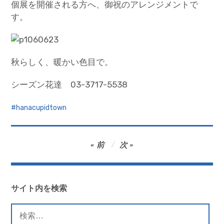
個展を開催される方へ、御祝のアレンジメントで
す。
秋らしく、暖かい色目で。
シーズン花達 03-3717-5538
hanacupidtown
投
前
次
稿
ナ
ビ
サイト内を検索
ゲ
検
ー
索: