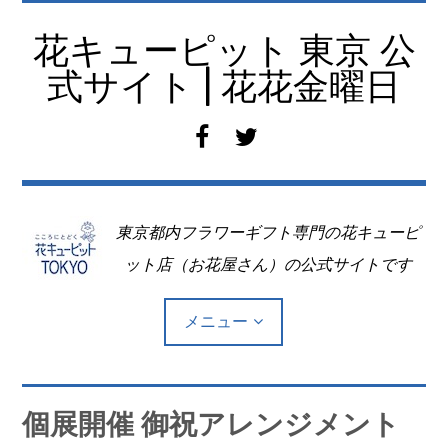
コ
ン
花キューピット 東京 公
テ
式サイト | 花花金曜日
ン
ツ
f
t
へ
a
w
移
c
i
動
e
t
東京都内フラワーギフト専門の花キューピ
b
t
o
e
ット店（お花屋さん）の公式サイトです
o
r
k
メニュー
Top
個展開催 御祝アレンジメント