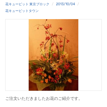
クイズ
花キューピット 東京ブロック
2013/10/04
花キューピットタウン
プランター寄贈
加盟店リスト
花キューピットタウン
団体概要
ご注文いただきましたお花のご紹介です。