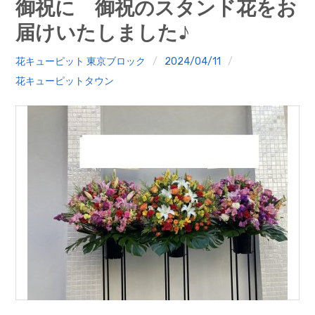
御祝に 御祝のスタンド花をお
クイズ
届けいたしました♪
プランター寄贈
花キューピット 東京ブロック
2024/04/11
加盟店リスト
花キューピットタウン
花キューピットタウン
団体概要