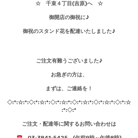
☆ 千束４丁目(吉原)へ ☆
御開店の御祝に♪
御祝のスタンド花を
配達いたしました♪
ご注文有難うございました♪
お急ぎの方は、
まずは、ご連絡を！
◇:*:☆:*:◇:*:☆:*:◇:*:☆:*:◇:*:☆:*:◇:*:☆:*:◇:*:☆
:*:◇:*
ご注文・配達等に関するお問い合わせは
03-3841-5425 (午前9時～午後8時)