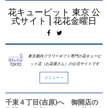
コ
ン
花キューピット 東京 公
テ
式サイト | 花花金曜日
ン
ツ
f
t
へ
a
w
移
c
i
動
e
t
東京都内フラワーギフト専門の花キューピ
b
t
o
e
ット店（お花屋さん）の公式サイトです
o
r
k
メニュー
Top
千束４丁目(吉原)へ 御開店の