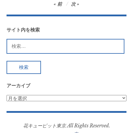
投
前
次
稿
ナ
ビ
サイト内を検索
ゲ
検
ー
索:
シ
ョ
ン
アーカイブ
ア
ー
カ
イ
花キューピット東京 All Rights Reserved.
ブ