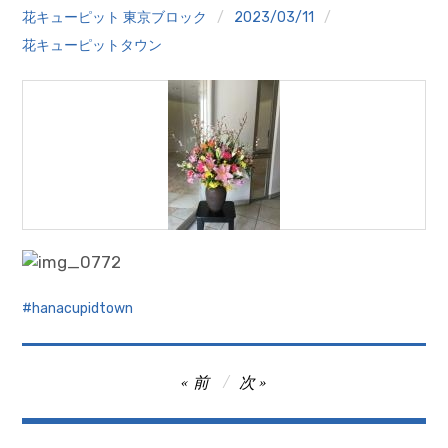
クイズ
花キューピット 東京ブロック
2023/03/11
花キューピットタウン
プランター寄贈
加盟店リスト
花キューピットタウン
団体概要
hanacupidtown
投
前
次
稿
ナ