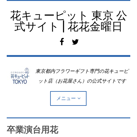
コ
ン
花キューピット 東京 公
テ
式サイト | 花花金曜日
ン
ツ
f
t
へ
a
w
移
c
i
動
e
t
東京都内フラワーギフト専門の花キューピ
b
t
o
e
ット店（お花屋さん）の公式サイトです
o
r
k
メニュー
Top
卒業演台用花