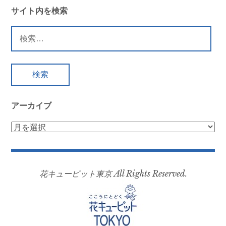
ビ
サイト内を検索
ゲ
検
ー
索:
シ
ョ
ン
アーカイブ
ア
ー
カ
イ
花キューピット東京 All Rights Reserved.
ブ