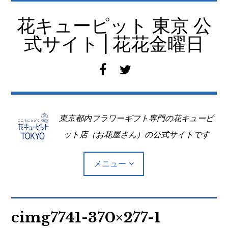
コ
ン
花キューピット 東京 公
テ
式サイト | 花花金曜日
ン
ツ
f
t
へ
a
w
移
c
i
動
e
t
東京都内フラワーギフト専門の花キューピ
b
t
o
e
ット店（お花屋さん）の公式サイトです
o
r
k
メニュー
Top
cimg7741-370×277-1