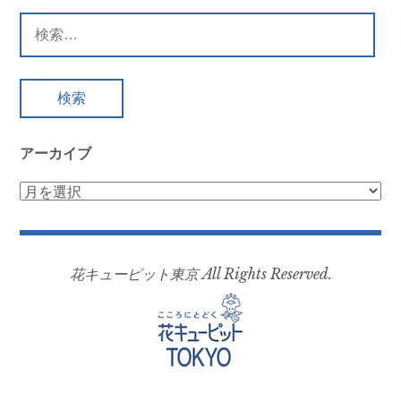
検
索:
アーカイブ
ア
ー
カ
イ
花キューピット東京 All Rights Reserved.
ブ