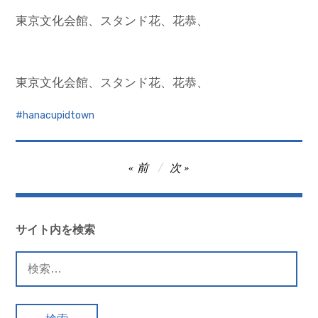
東京文化会館、スタンド花、花恭、
東京文化会館、スタンド花、花恭、
hanacupidtown
投
前
次
稿
ナ
ビ
サイト内を検索
ゲ
検
ー
索:
シ