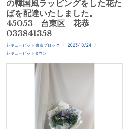
の韓国風ラッピングをした花た
クイズ
ばを配達いたしました。
プランター寄贈
45053 台東区 花恭
033841358
加盟店リスト
花キューピットタウン
花キューピット 東京ブロック
2023/10/24
花キューピットタウン
団体概要