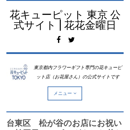
コ
ン
花キューピット 東京 公
テ
式サイト | 花花金曜日
ン
ツ
f
t
へ
a
w
移
c
i
動
e
t
東京都内フラワーギフト専門の花キューピ
b
t
o
e
ット店（お花屋さん）の公式サイトです
o
r
k
メニュー
Top
台東区 松が谷のお店にお祝い