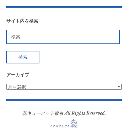
稿
ナ
ビ
サイト内を検索
ゲ
検
ー
索:
シ
ョ
ン
アーカイブ
ア
ー
カ
イ
花キューピット東京 All Rights Reserved.
ブ