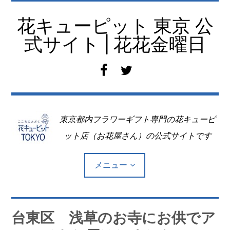
コ
ン
花キューピット 東京 公
テ
式サイト | 花花金曜日
ン
ツ
f
t
へ
a
w
移
c
i
動
e
t
東京都内フラワーギフト専門の花キューピ
b
t
o
e
ット店（お花屋さん）の公式サイトです
o
r
k
メニュー
Top
台東区 浅草のお寺にお供でア