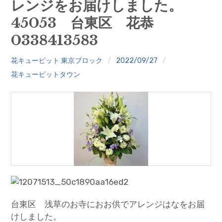
レンジをお届けしました。
クイズ
45053 台東区 花恭
プランター寄贈
0338413583
加盟店リスト
花キューピット 東京ブロック
2022/09/27
花キューピットタウン
花キューピットタウン
団体概要
台東区 浅草のお寺におお供でアレンジはなをお届
けしました。