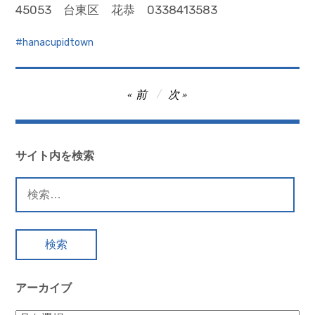
45053 台東区 花恭 0338413583
hanacupidtown
投
前
次
稿
ナ
ビ
サイト内を検索
ゲ
検
ー
索:
シ
ョ
ン
アーカイブ