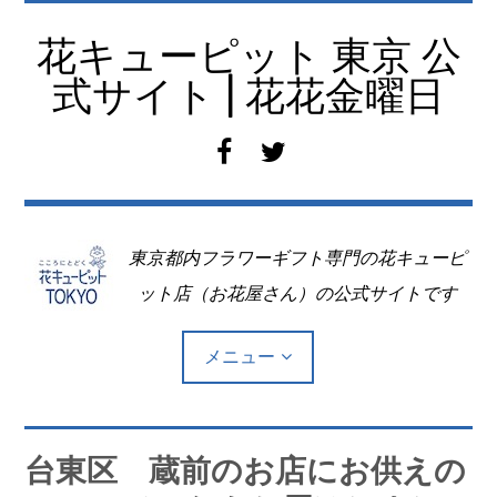
コ
ン
花キューピット 東京 公
テ
式サイト | 花花金曜日
ン
ツ
f
t
へ
a
w
移
c
i
動
e
t
東京都内フラワーギフト専門の花キューピ
b
t
o
e
ット店（お花屋さん）の公式サイトです
o
r
k
メニュー
Top
台東区 蔵前のお店にお供えの