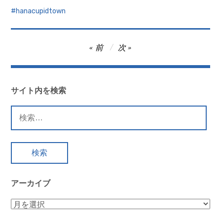
hanacupidtown
投
前
次
稿
ナ
ビ
サイト内を検索
ゲ
検
ー
索:
シ
ョ
ン
アーカイブ
ア
ー