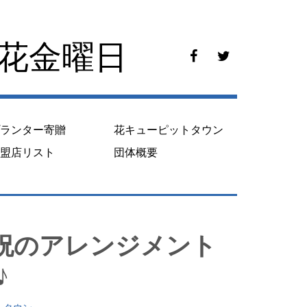
花花金曜日
f
t
a
w
c
i
e
t
b
t
o
e
プランター寄贈
花キューピットタウン
o
r
k
加盟店リスト
団体概要
祝のアレンジメント
♪