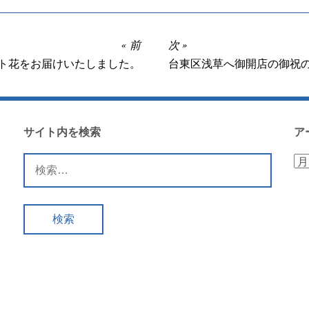
前
次
ト花をお届けいたしました。
台東区浅草へ御開店の御祝
サイト内を検索
ア
検
ア
索:
ー
カ
イ
ブ