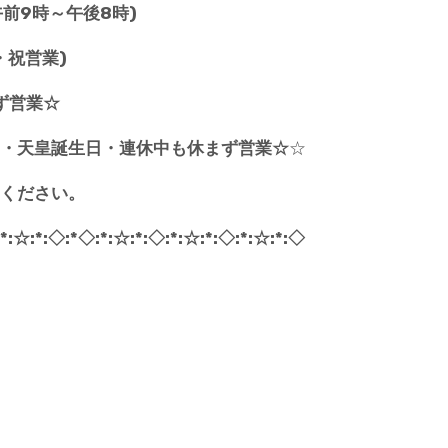
(午前9時～午後8時)
・祝営業)
ず営業☆
・天皇誕生日・連休中も休まず営業☆
☆
ください。
:*:☆:*:◇:*◇:*:☆:*:◇:*:☆:*:◇:*:☆:*:◇