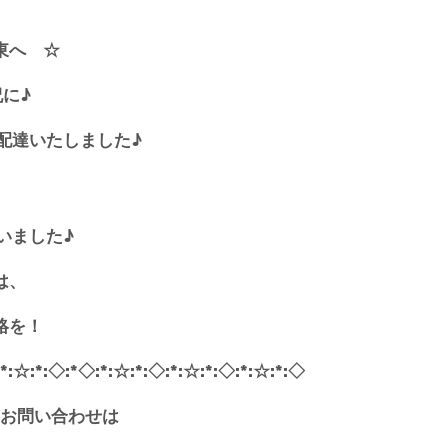
東へ ☆
に♪
配達いたしました♪
いました♪
は、
絡を！
:*:☆:*:◇:*◇:*:☆:*:◇:*:☆:*:◇:*:☆:*:◇
お問い合わせは