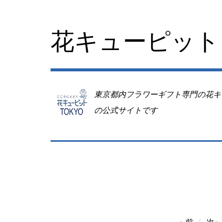
コ
ン
テ
花キューピット 
ン
ツ
へ
移
動
東京都内フラワーギフト専門の花キ
の公式サイトです
投