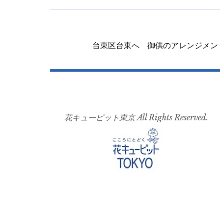
投
稿
台東区台東へ 御供のアレンジメン
ナ
ビ
ゲ
ー
花キューピット東京 All Rights Reserved.
シ
ョ
ン