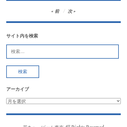
投
前
次
稿
ナ
ビ
サイト内を検索
ゲ
検
ー
索:
シ
ョ
ン
アーカイブ
ア
ー
カ
イ