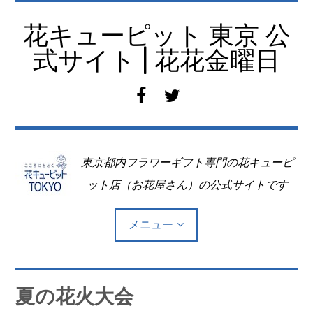
コ
ン
花キューピット 東京 公
テ
式サイト | 花花金曜日
ン
ツ
f
t
へ
a
w
移
c
i
動
e
t
東京都内フラワーギフト専門の花キューピ
b
t
o
e
ット店（お花屋さん）の公式サイトです
o
r
k
メニュー
Top
夏の花火大会