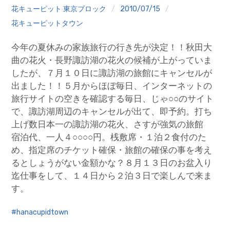
クイズ
花キューピット 東京ブロック
2010/07/15
花キューピットタウン
プランター寄贈
今年の夏休みの家族旅行の行き先が決定！！秋田大
加盟店リスト
曲の花火・長野諏訪湖の花火の候補が上がっていま
したが、７月１０日に諏訪湖の旅館にキャンセルが
花キューピットタウン
出ました！！５月からほぼ毎日、インターネットの
旅行サイトの空きを確認する毎日、じゃ○○のサイト
団体概要
で、諏訪湖周辺のキャンセルが出て、即予約。打ち
上げ数日本一の諏訪湖の花火、さすが強気の旅館
宿泊代、一人４○○○○円。桟敷席・１泊２食付のた
め、指定席のチケット確保・旅館の確保の事を考え
るとしょうがない金額かな？８月１３日のお盆入り
迄仕事をして、１４日から２泊３日で楽しんで来ま
す。
hanacupidtown