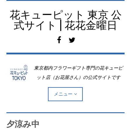
コ
ン
花キューピット 東京 公
テ
式サイト | 花花金曜日
ン
ツ
f
t
へ
a
w
移
c
i
動
e
t
東京都内フラワーギフト専門の花キューピ
b
t
o
e
ット店（お花屋さん）の公式サイトです
o
r
k
メニュー
Top
夕涼み中