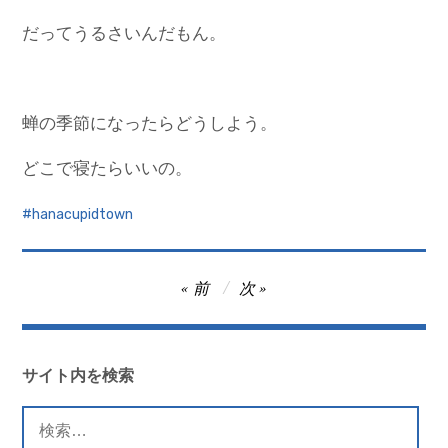
だってうるさいんだもん。
蝉の季節になったらどうしよう。
どこで寝たらいいの。
hanacupidtown
投
前
次
稿
ナ
ビ
サイト内を検索
ゲ
検
ー
索: