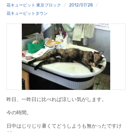
クイズ
花キューピット 東京ブロック
2012/07/28
花キューピットタウン
プランター寄贈
加盟店リスト
花キューピットタウン
団体概要
昨日、一昨日に比べれば涼しい気がします。
今の時間。
日中はじりじり暑くてどうしようも無かったですけ