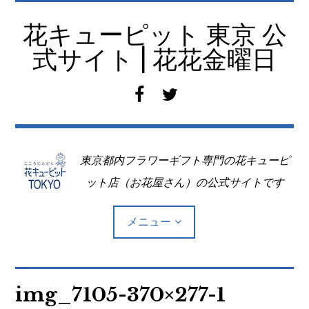
コ
ン
花キューピット 東京 公
テ
式サイト | 花花金曜日
ン
ツ
f
t
へ
a
w
移
c
i
動
e
t
東京都内フラワーギフト専門の花キューピ
b
t
o
e
ット店（お花屋さん）の公式サイトです
o
r
k
メニュー
Top
img_7105-370×277-1