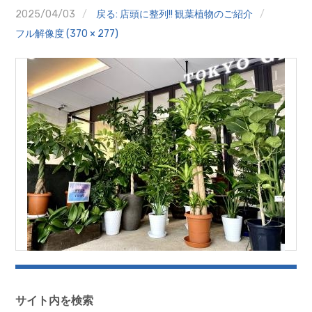
クイズ
2025/04/03
戻る: 店頭に整列!! 観葉植物のご紹介
フル解像度 (370 × 277)
プランター寄贈
加盟店リスト
花キューピットタウン
団体概要
サイト内を検索