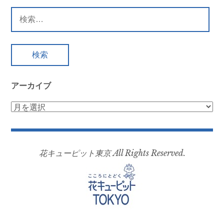
検
索:
アーカイブ
ア
ー
カ
イ
花キューピット東京 All Rights Reserved.
ブ