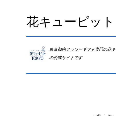
コ
ン
テ
花キューピット 
ン
ツ
へ
移
動
東京都内フラワーギフト専門の花キ
の公式サイトです
投