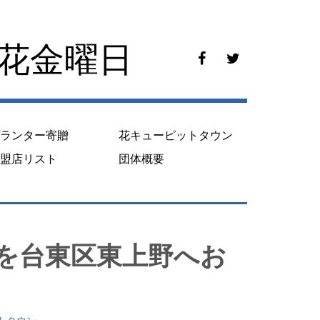
花花金曜日
f
t
a
w
c
i
e
t
b
t
o
e
プランター寄贈
花キューピットタウン
o
r
k
加盟店リスト
団体概要
を台東区東上野へお