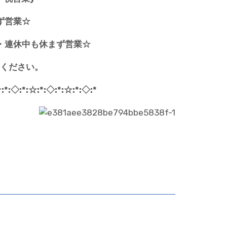
ず営業
☆
・連休中も
休まず営業
☆
ください。
:*:◇:*:☆:*:◇:*:☆:*:◇:*