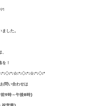
いました。
は、
絡を！
:*:◇:*:☆:*:◇:*:☆:*:◇:*
お問い合わせは
(午前9時～午後8時)
・祝営業)