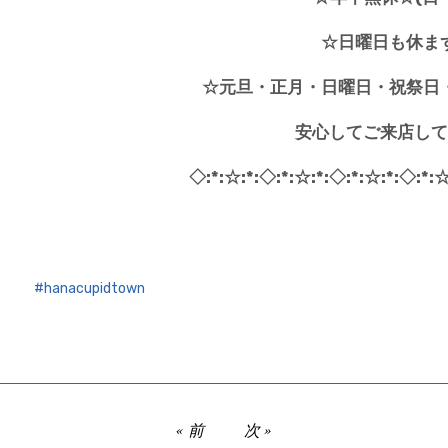
☆日曜日も
休ま
☆元旦・正月・日曜日・祝祭日
安心してご来店して
◇:*:☆:*:◇:*:☆:*:◇:*:☆:*:◇:*:☆
hanacupidtown
前
次