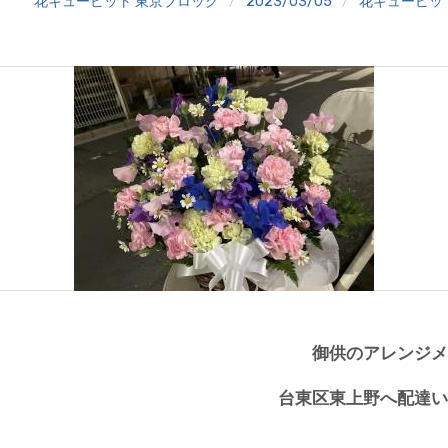
花キューピット 東京ブロック
2023/03/05
花キューピッ
御供のアレンジメ
台東区東上野へ
配達い
*