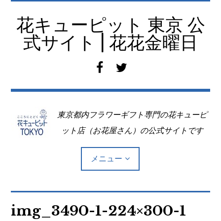
コ
ン
花キューピット 東京 公
テ
式サイト | 花花金曜日
ン
ツ
f
t
へ
a
w
移
c
i
動
e
t
東京都内フラワーギフト専門の花キューピ
b
t
o
e
ット店（お花屋さん）の公式サイトです
o
r
k
メニュー
Top
img_3490-1-224×300-1