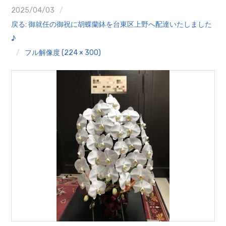
クイズ
2025/04/03
戻る: 御就任の御祝に胡蝶蘭鉢を台東区上野へ配達いたしました
プランター寄贈
♪
フル解像度 (224 × 300)
加盟店リスト
花キューピットタウン
団体概要