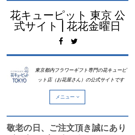
コ
ン
花キューピット 東京 公
テ
式サイト | 花花金曜日
ン
ツ
f
t
へ
a
w
移
c
i
動
e
t
東京都内フラワーギフト専門の花キューピ
b
t
o
e
ット店（お花屋さん）の公式サイトです
o
r
k
メニュー
Top
敬老の日、ご注文頂き誠にあり