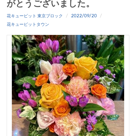
がとうございました。
クイズ
花キューピット 東京ブロック
2022/09/20
プランター寄贈
花キューピットタウン
加盟店リスト
花キューピットタウン
団体概要