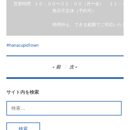
営業時間	１０：００〜２２：００（月〜金）  １１：００〜１８：００（土）　１１：００～１７：００（日）

　　　　　　　　　祭日不定休（予約可）

　　　　　　　　　時間外も、できる範囲でご対応いたし
hanacupidtown
投
前
次
稿
ナ
ビ
サイト内を検索
ゲ
検
ー
索:
シ