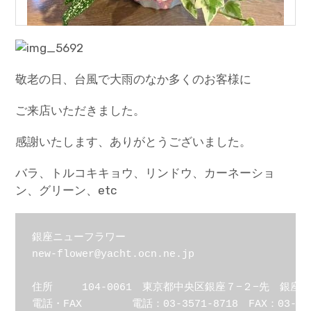
敬老の日、台風で大雨のなか多くのお客様に
ご来店いただきました。
感謝いたします、ありがとうございました。
バラ、トルコキキョウ、リンドウ、カーネーショ
ン、グリーン、etc
銀座ニューフラワー

new-flower@yacht.ocn.ne.jp

住所	104-0061　東京都中央区銀座７−２−先　銀座コリドー

電話・FAX	電話：03-3571-8718　FAX：03-3571-1610
