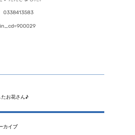
38413583
hin_cd=900029
したお花さん♪
ーカイブ