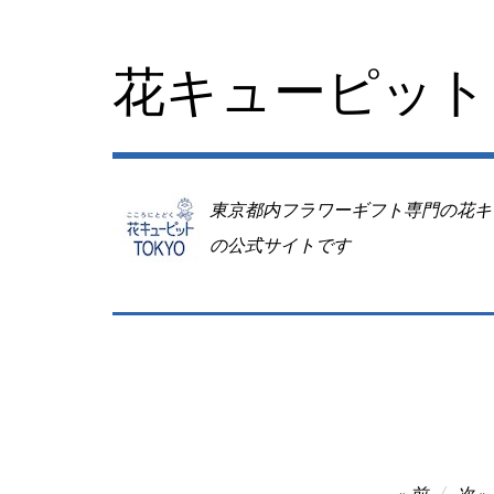
コ
ン
テ
花キューピット 
ン
ツ
へ
移
動
東京都内フラワーギフト専門の花キ
の公式サイトです
投