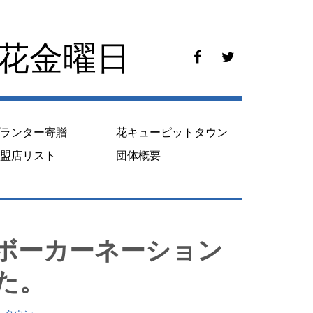
花花金曜日
f
t
a
w
c
i
e
t
b
t
o
e
プランター寄贈
花キューピットタウン
o
r
k
加盟店リスト
団体概要
ボーカーネーション
た。