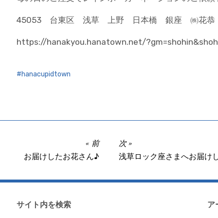
45053 台東区 浅草 上野 日本橋 銀座 ㈱花恭 03
https://hanakyou.hanatown.net/?gm=shohin&sho
hanacupidtown
前
次
お届けしたお花さん♪
浅草ロック座さまへお届け
サイト内を検索
ア