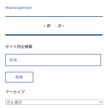
hanacupidtown
投
前
次
稿
ナ
ビ
サイト内を検索
ゲ
検
ー
索:
シ
ョ
ン
アーカイブ
ア