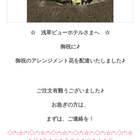
☆ 浅草ビューホテルさまへ ☆
御祝に♪
御祝のアレンジメント花を配達いたしました♪
ご注文有難うございました♪
お急ぎの方は、
まずは、ご連絡を！
◇:*:☆:*:◇:*:☆:*:◇:*:☆:*:◇:*:☆:*:◇:*:☆:*:◇:*:☆