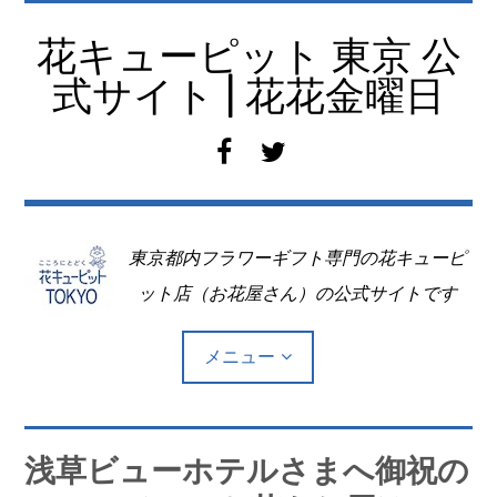
コ
ン
花キューピット 東京 公
テ
式サイト | 花花金曜日
ン
ツ
f
t
へ
a
w
移
c
i
動
e
t
東京都内フラワーギフト専門の花キューピ
b
t
o
e
ット店（お花屋さん）の公式サイトです
o
r
k
メニュー
Top
浅草ビューホテルさまへ御祝の