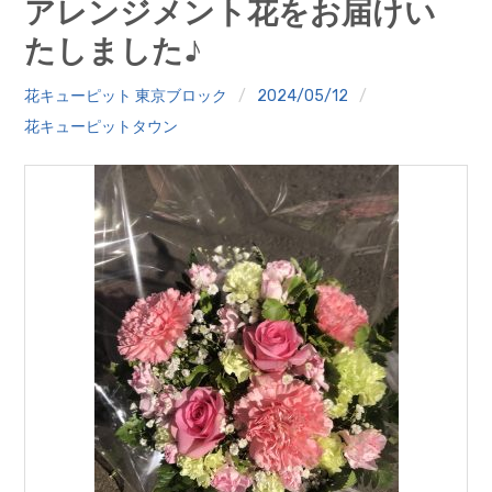
アレンジメント花をお届けい
クイズ
たしました♪
プランター寄贈
花キューピット 東京ブロック
2024/05/12
加盟店リスト
花キューピットタウン
花キューピットタウン
団体概要