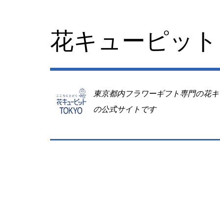
コ
ン
テ
花キューピット 
ン
ツ
へ
移
動
東京都内フラワーギフト専門の花キ
の公式サイトです