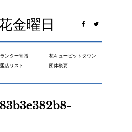
花花金曜日
f
t
a
w
c
i
e
t
b
t
o
e
プランター寄贈
花キューピットタウン
o
r
k
加盟店リスト
団体概要
83b3e382b8-