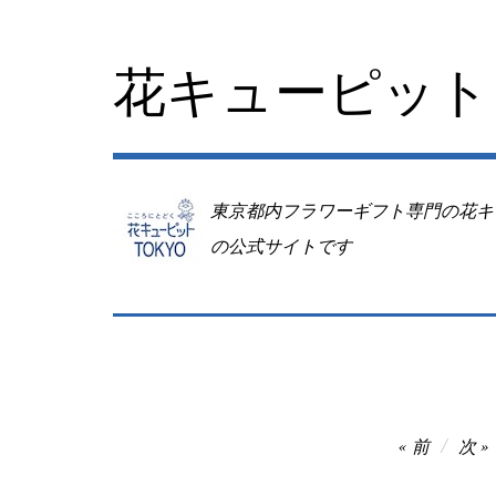
コ
ン
テ
花キューピット 
ン
ツ
へ
移
動
東京都内フラワーギフト専門の花キ
の公式サイトです
投
前
次
稿