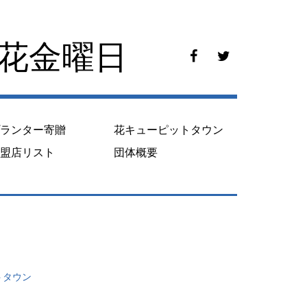
花花金曜日
f
t
a
w
c
i
e
t
b
t
o
e
プランター寄贈
花キューピットタウン
o
r
k
加盟店リスト
団体概要
トタウン