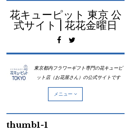
コ
ン
花キューピット 東京 公
テ
式サイト | 花花金曜日
ン
ツ
f
t
へ
a
w
移
c
i
動
e
t
東京都内フラワーギフト専門の花キューピ
b
t
o
e
ット店（お花屋さん）の公式サイトです
o
r
k
メニュー
Top
thumb1-1