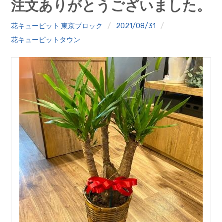
注文ありがとうございました。
クイズ
花キューピット 東京ブロック
2021/08/31
プランター寄贈
花キューピットタウン
加盟店リスト
花キューピットタウン
団体概要