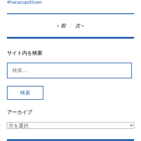
hanacupidtown
投
前
次
稿
ナ
ビ
サイト内を検索
ゲ
検
ー
索:
シ
ョ
ン
アーカイブ
ア
ー