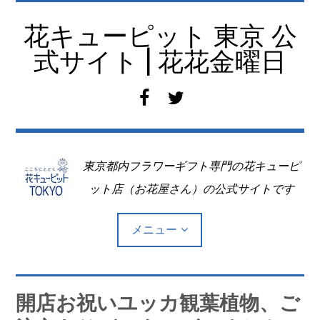
コ
ン
花キューピット 東京 公
テ
式サイト | 花花金曜日
ン
ツ
f
t
へ
a
w
移
c
i
動
e
t
東京都内フラワーギフト専門の花キューピ
b
t
o
e
ット店（お花屋さん）の公式サイトです
o
r
k
メニュー
Top
開店お祝いユッカ観葉植物、ご