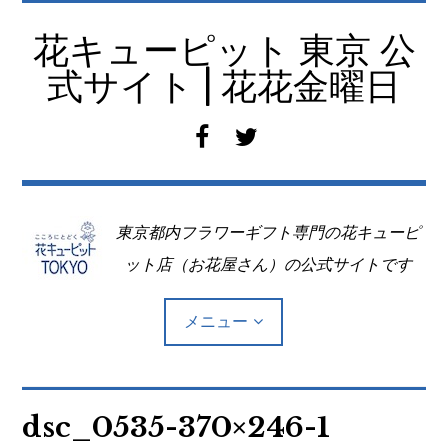
コ
ン
花キューピット 東京 公
テ
式サイト | 花花金曜日
ン
ツ
f
t
へ
a
w
移
c
i
動
e
t
東京都内フラワーギフト専門の花キューピ
b
t
o
e
ット店（お花屋さん）の公式サイトです
o
r
k
メニュー
Top
dsc_0535-370×246-1