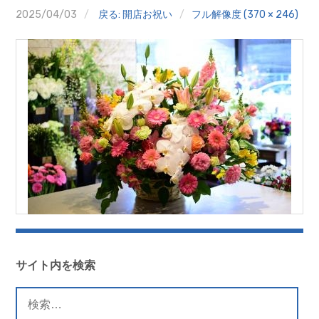
クイズ
2025/04/03
戻る: 開店お祝い
フル解像度 (370 × 246)
プランター寄贈
加盟店リスト
花キューピットタウン
団体概要
サイト内を検索
検
索: