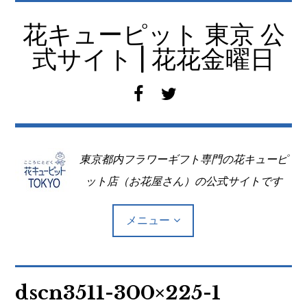
コ
ン
花キューピット 東京 公
テ
式サイト | 花花金曜日
ン
ツ
f
t
へ
a
w
移
c
i
動
e
t
東京都内フラワーギフト専門の花キューピ
b
t
o
e
ット店（お花屋さん）の公式サイトです
o
r
k
メニュー
Top
dscn3511-300×225-1