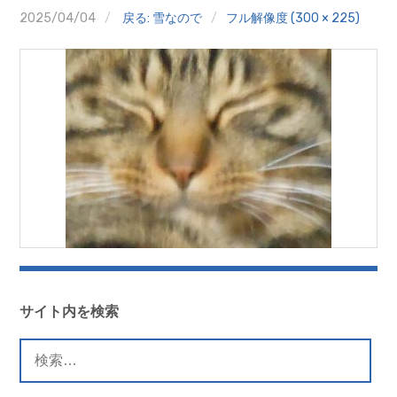
クイズ
2025/04/04
戻る: 雪なので
フル解像度 (300 × 225)
プランター寄贈
加盟店リスト
花キューピットタウン
団体概要
サイト内を検索
検
索: