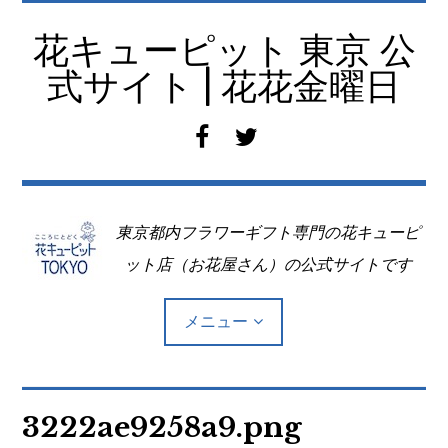
コ
ン
花キューピット 東京 公
テ
式サイト | 花花金曜日
ン
ツ
f
t
へ
a
w
移
c
i
動
e
t
東京都内フラワーギフト専門の花キューピ
b
t
o
e
ット店（お花屋さん）の公式サイトです
o
r
k
メニュー
Top
3222ae9258a9.png