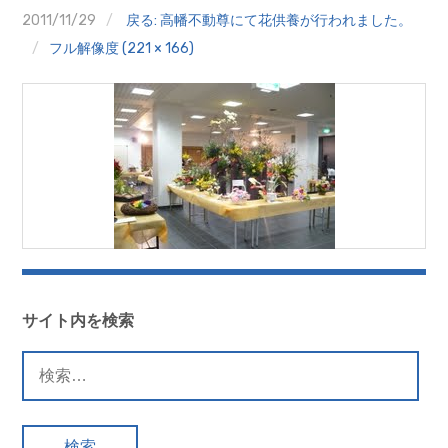
クイズ
2011/11/29
戻る: 高幡不動尊にて花供養が行われました。
フル解像度 (221 × 166)
プランター寄贈
加盟店リスト
花キューピットタウン
団体概要
サイト内を検索
検
索: