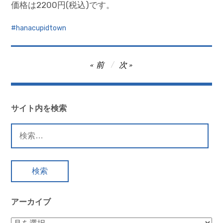
価格は2200円(税込)です。
hanacupidtown
投
前
次
稿
ナ
ビ
サイト内を検索
ゲ
検
ー
索:
シ
ョ
ン
アーカイブ
ア