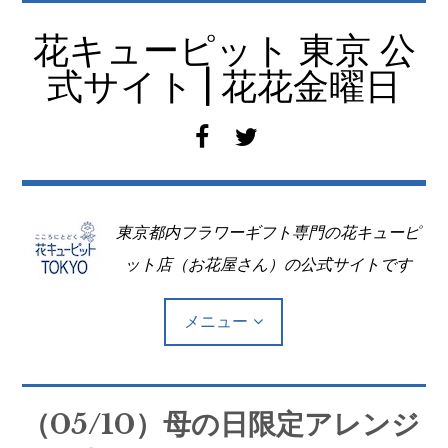
コ
ン
花キューピット 東京 公
テ
式サイト | 花花金曜日
ン
ツ
f
t
へ
a
w
移
c
i
動
e
t
東京都内フラワーギフト専門の花キューピ
b
t
o
e
ット店（お花屋さん）の公式サイトです
o
r
k
メニュー
Top
（05/10）母の日限定アレンジ