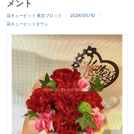
メント
クイズ
花キューピット 東京ブロック
2024/05/10
プランター寄贈
花キューピットタウン
加盟店リスト
花キューピットタウン
団体概要