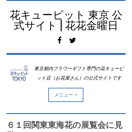
コ
ン
花キューピット 東京 公
テ
式サイト | 花花金曜日
ン
ツ
f
t
へ
a
w
移
c
i
動
e
t
東京都内フラワーギフト専門の花キューピ
b
t
o
e
ット店（お花屋さん）の公式サイトです
o
r
k
メニュー
Top
６１回関東東海花の展覧会に見