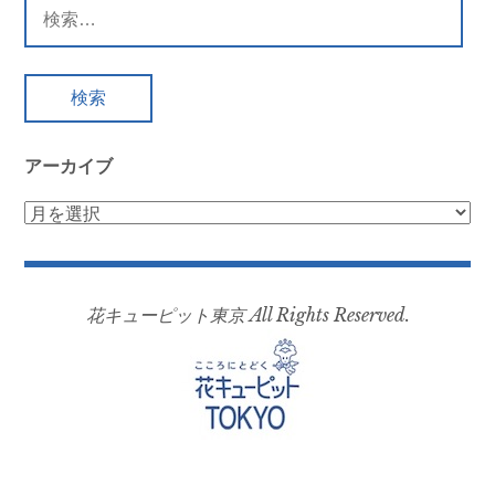
ゲ
検
ー
索:
シ
ョ
ン
アーカイブ
ア
ー
カ
イ
花キューピット東京 All Rights Reserved.
ブ