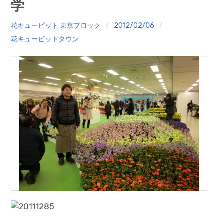
学
クイズ
花キューピット 東京ブロック
2012/02/06
プランター寄贈
花キューピットタウン
加盟店リスト
花キューピットタウン
団体概要