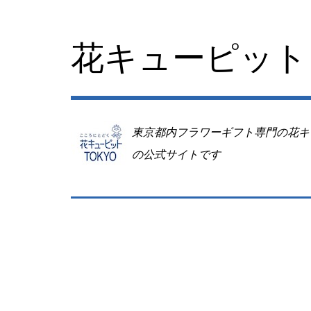
コ
ン
テ
花キューピット 
ン
ツ
へ
移
動
東京都内フラワーギフト専門の花キ
の公式サイトです