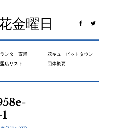
花花金曜日
f
t
a
w
c
i
e
t
b
t
o
e
プランター寄贈
花キューピットタウン
o
r
k
加盟店リスト
団体概要
958e-
-1