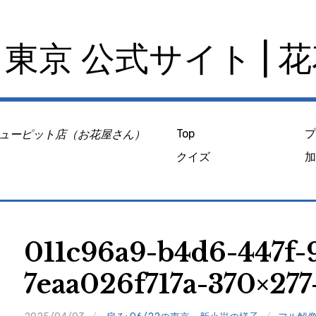
東京 公式サイト | 
ューピット店（お花屋さん）
Top
クイズ
011c96a9-b4d6-447f-
7eaa026f717a-370×277