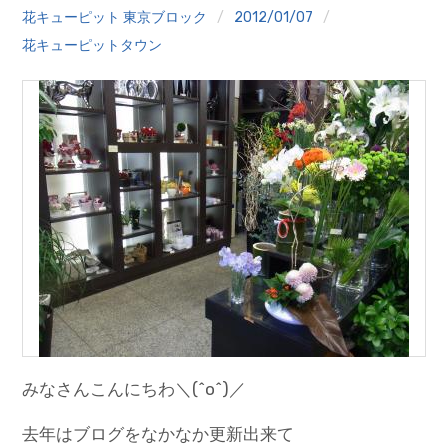
クイズ
花キューピット 東京ブロック
2012/01/07
花キューピットタウン
プランター寄贈
加盟店リスト
花キューピットタウン
団体概要
みなさんこんにちわ＼(^o^)／
去年はブログをなかなか更新出来て