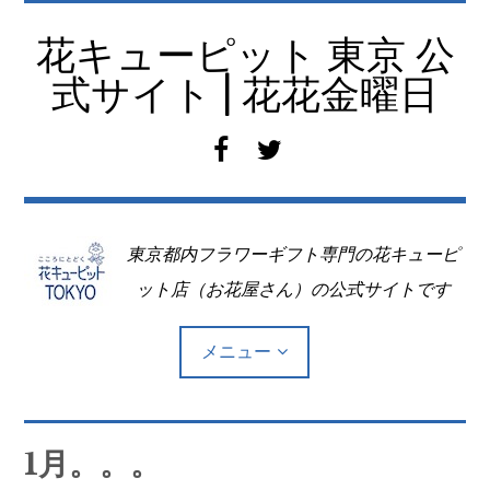
コ
ン
花キューピット 東京 公
テ
式サイト | 花花金曜日
ン
ツ
f
t
へ
a
w
移
c
i
動
e
t
東京都内フラワーギフト専門の花キューピ
b
t
o
e
ット店（お花屋さん）の公式サイトです
o
r
k
メニュー
Top
1月。。。