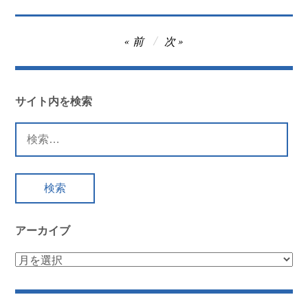
投
前
次
稿
ナ
ビ
サイト内を検索
ゲ
検
ー
索:
シ
ョ
ン
アーカイブ
ア
ー
カ