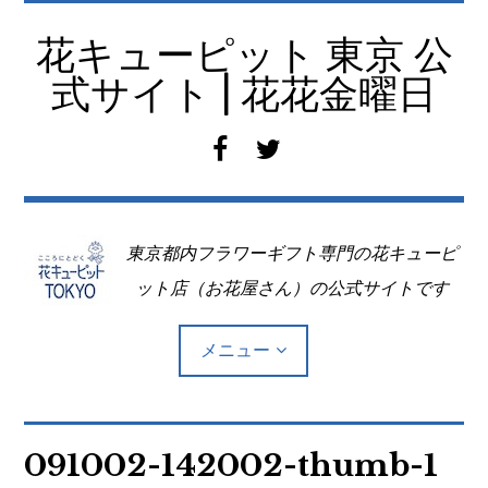
コ
ン
花キューピット 東京 公
テ
式サイト | 花花金曜日
ン
ツ
f
t
へ
a
w
移
c
i
動
e
t
東京都内フラワーギフト専門の花キューピ
b
t
o
e
ット店（お花屋さん）の公式サイトです
o
r
k
メニュー
Top
091002-142002-thumb-1