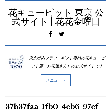
コ
ン
花キューピット 東京 公
テ
式サイト | 花花金曜日
ン
ツ
f
t
へ
a
w
移
c
i
動
e
t
東京都内フラワーギフト専門の花キューピ
b
t
o
e
ット店（お花屋さん）の公式サイトです
o
r
k
メニュー
Top
37b37faa-1fb0-4cb6-97cf-