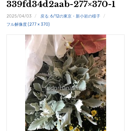
339fd34d2aab-277×370-1
クイズ
2025/04/03
戻る: 6/12の東京・新小岩の様子
プランター寄贈
フル解像度 (277 × 370)
加盟店リスト
花キューピットタウン
団体概要